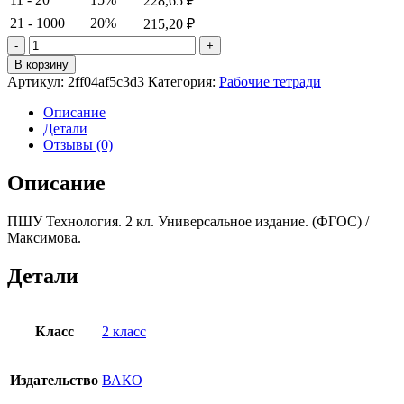
228,65
₽
21 - 1000
20%
215,20
₽
Количество
товара
В корзину
ПШУ
Артикул:
2ff04af5c3d3
Категория:
Рабочие тетради
Технология.
2
Описание
кл.
Детали
Универсальное
Отзывы (0)
издание.
(ФГОС)
Описание
/
Максимова.
ПШУ Технология. 2 кл. Универсальное издание. (ФГОС) /
Максимова.
Детали
Класс
2 класс
Издательство
ВАКО