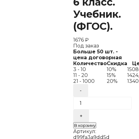
6 класс.
Учебник.
(ФГОС).
1676
₽
Под заказ
Больше 50 шт. -
цена договорная
Количество
Скидка
Ц
3 - 10
10%
1508
11 - 20
15%
1424
21 - 1000
20%
1340
Количество
товара
Босова.
Информатика.
6
класс.
Учебник.
В корзину
(ФГОС).
Артикул:
d99fa3a9dd5d