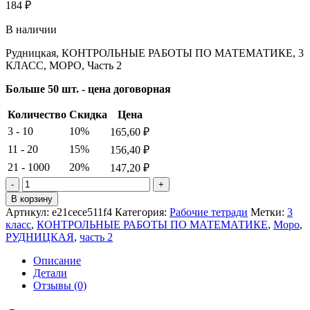
184
₽
В наличии
Рудницкая, КОНТРОЛЬНЫЕ РАБОТЫ ПО МАТЕМАТИКЕ, 3
КЛАСС, МОРО, Часть 2
Больше 50 шт. - цена договорная
Количество
Скидка
Цена
3 - 10
10%
165,60
₽
11 - 20
15%
156,40
₽
21 - 1000
20%
147,20
₽
Количество
товара
В корзину
Рудницкая.
Артикул:
e21cece511f4
Категория:
Рабочие тетради
Метки:
3
КОНТРОЛЬНЫЕ
класс
,
КОНТРОЛЬНЫЕ РАБОТЫ ПО МАТЕМАТИКЕ
,
Моро
,
РАБОТЫ
РУДНИЦКАЯ
,
часть 2
ПО
МАТЕМАТИКЕ.
Описание
3
Детали
КЛАСС.
Отзывы (0)
МОРО.
Часть