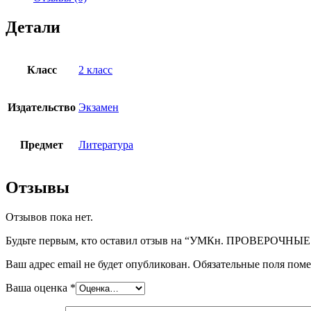
ЧТЕНИЕ.
2
Детали
КЛАСС.
КЛИМАНОВА,
ГОРЕЦКИЙ.
ФГОС
Класс
2 класс
(к
новому
ФПУ)
Издательство
Экзамен
Предмет
Литература
Отзывы
Отзывов пока нет.
Будьте первым, кто оставил отзыв на “УМКн. ПРОВЕРО
Ваш адрес email не будет опубликован.
Обязательные поля пом
Ваша оценка
*