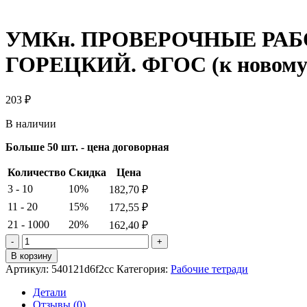
УМКн. ПРОВЕРОЧНЫЕ РАБ
ГОРЕЦКИЙ. ФГОС (к новом
203
₽
В наличии
Больше 50 шт. - цена договорная
Количество
Скидка
Цена
3 - 10
10%
182,70
₽
11 - 20
15%
172,55
₽
21 - 1000
20%
162,40
₽
Количество
товара
В корзину
УМКн.
Артикул:
540121d6f2cc
Категория:
Рабочие тетради
ПРОВЕРОЧНЫЕ
РАБОТЫ.
Детали
ЛИТЕРАТУРНОЕ
Отзывы (0)