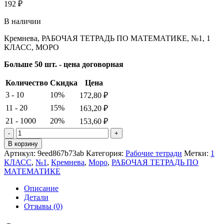
192
₽
В наличии
Кремнева, РАБОЧАЯ ТЕТРАДЬ ПО МАТЕМАТИКЕ, №1, 1
КЛАСС, МОРО
Больше 50 шт. - цена договорная
Количество
Скидка
Цена
3 - 10
10%
172,80
₽
11 - 20
15%
163,20
₽
21 - 1000
20%
153,60
₽
Количество
товара
В корзину
Кремнева.
Артикул:
9eed867b73ab
Категория:
Рабочие тетради
Метки:
1
РАБОЧАЯ
КЛАСС
,
№1
,
Кремнева
,
Моро
,
РАБОЧАЯ ТЕТРАДЬ ПО
ТЕТРАДЬ
МАТЕМАТИКЕ
ПО
МАТЕМАТИКЕ.
Описание
№1.
Детали
1
Отзывы (0)
КЛАСС.
МОРО