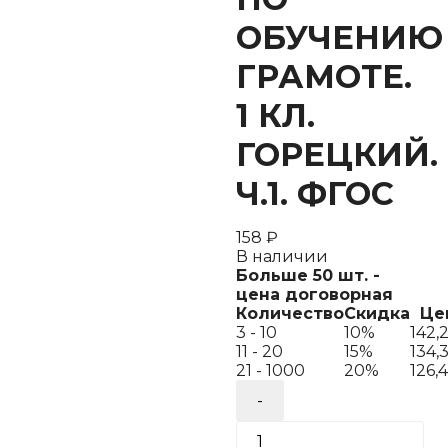
ОБУЧЕНИЮ
ГРАМОТЕ.
1 КЛ.
ГОРЕЦКИЙ.
Ч.1. ФГОС
158
₽
В наличии
Больше 50 шт. -
цена договорная
Количество
Скидка
Це
3 - 10
10%
142,
11 - 20
15%
134,
21 - 1000
20%
126,
Количество
товара
УМКн.
Р/