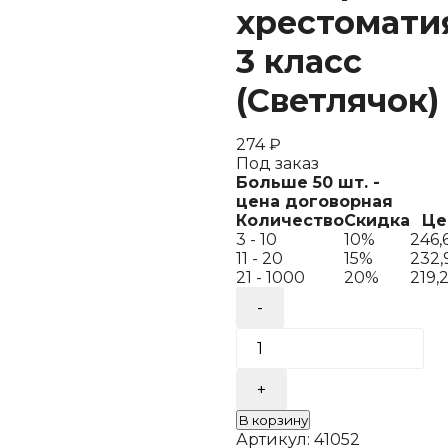
хрестомати
3 класс
(Светлячок)
274
₽
Под заказ
Больше 50 шт. -
цена договорная
Количество
Скидка
Це
3 - 10
10%
246,
11 - 20
15%
232
21 - 1000
20%
219,
Количество
товара
Универсальная
хрестоматия:
3
класс
(Светлячок)
В корзину
Артикул:
41052