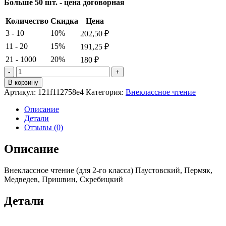
Больше 50 шт. - цена договорная
Количество
Скидка
Цена
3 - 10
10%
202,50
₽
11 - 20
15%
191,25
₽
21 - 1000
20%
180
₽
Количество
товара
В корзину
Внеклассное
Артикул:
121f112758e4
Категория:
Внеклассное чтение
чтение
(для
Описание
2-
Детали
го
Отзывы (0)
класса)
Паустовский,
Описание
Пермяк,
Медведев,
Внеклассное чтение (для 2-го класса) Паустовский, Пермяк,
Пришвин,
Медведев, Пришвин, Скребицкий
Скребицкий.
Детали