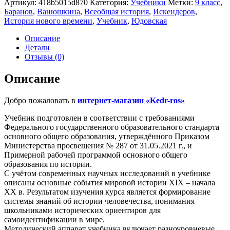
Артикул:
418b5015d870
Категория:
Учебники
Метки:
9 класс
,
Всеобщая
Баранов
,
Ванюшкина
,
Всеобщая история
,
Искендеров
,
история.
История нового времени
,
Учебник
,
Юдовская
История
Нового
Описание
времени.
Детали
Учебник.
Отзывы (0)
9
класс.
Описание
Баранов.
Ванюшкина.
Добро пожаловать в
интернет-магазин «Kedr-ros»
Искендеров
Учебник подготовлен в соответствии с требованиями
Федерального государственного образовательного стандарта
основного общего образования, утверждённого Приказом
Министерства просвещения № 287 от 31.05.2021 г., и
Примерной рабочей программой основного общего
образования по истории.
С учётом современных научных исследований в учебнике
описаны основные события мировой истории XIX – начала
XX в. Результатом изучения курса является формирование
системы знаний об истории человечества, понимания
школьниками исторических ориентиров для
самоидентификации в мире.
Методический аппарат учебника включает разноуровневые