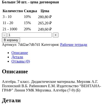
Больше 50 шт. - цена договорная
Количество
Скидка
Цена
3 - 10
10%
280,80
₽
11 - 20
15%
265,20
₽
21 - 1000
20%
249,60
₽
Количество
товара
В корзину
Алгебра.
Артикул:
7dd2ae7db7d1
Категория:
Рабочие тетради
7 класс.
Дидактические
Описание
материалы.
Детали
Мерзляк
Отзывы (0)
А.Г.
Полонский
Описание
В.Б.
Рабинович
Алгебра. 7 класс. Дидактические материалы. Мерзляк А.Г.
Е.М.
Полонский В.Б. Рабинович Е.М. Издательство “ВЕНТАНА-
ГРАФ” Линия УМК Мерзляка. Алгебра (7-9) (Б)
Детали