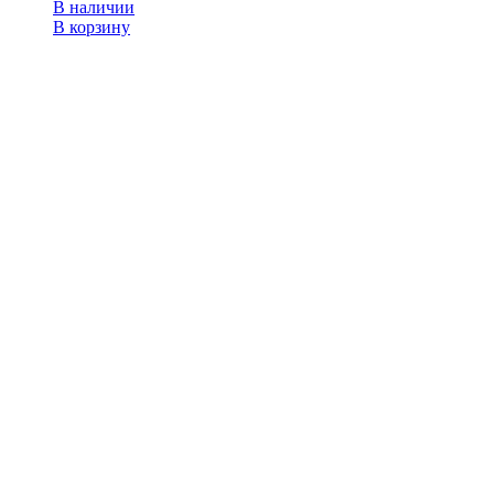
В наличии
В корзину
Меню
Акции
Как заказать
Статьи
Отзывы
Контакты
Категории
Книги
Рабочие тетради
Учебники