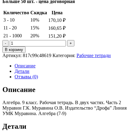
Больше 50 шт. - цена договорная
Количество
Скидка
Цена
3 - 10
10%
170,10
₽
11 - 20
15%
160,65
₽
21 - 1000
20%
151,20
₽
Количество
товара
В корзину
Алгебра.
Артикул:
817c99c48619
Категория:
Рабочие тетради
9
класс.
Описание
Рабочая
Детали
тетрадь.
Отзывы (0)
В
двух
Описание
частях.
Часть
Алгебра. 9 класс. Рабочая тетрадь. В двух частях. Часть 2
2
Муравин Г.К. Муравина О.В. Издательство “Дрофа” Линия
Муравин
УМК Муравина. Алгебра (7-9)
Г.К.
Муравина
О.В.
Детали