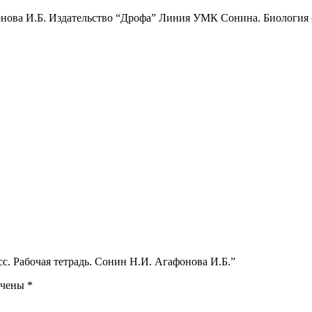
фонова И.Б. Издательство “Дрофа” Линия УМК Сонина. Биология (л
сс. Рабочая тетрадь. Сонин Н.И. Агафонова И.Б.”
ечены
*