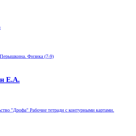
ь
н Е.А.