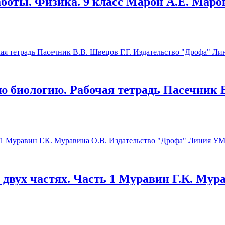
оты. Физика. 9 класс Марон А.Е. Марон
ую биологию. Рабочая тетрадь Пасечник В
В двух частях. Часть 1 Муравин Г.К. Мур