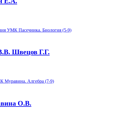
 Е.А.
.В. Швецов Г.Г.
авина О.В.