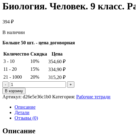
Биология. Человек. 9 класс. 
394
₽
В наличии
Больше 50 шт. - цена договорная
Количество
Скидка
Цена
3 - 10
10%
354,60
₽
11 - 20
15%
334,90
₽
21 - 1000
20%
315,20
₽
Количество
товара
В корзину
Биология.
Артикул:
d26e5e36c1b0
Категория:
Рабочие тетради
Человек.
9
Описание
класс.
Детали
Рабочая
Отзывы (0)
тетрадь.
Сонин
Описание
Н.И.