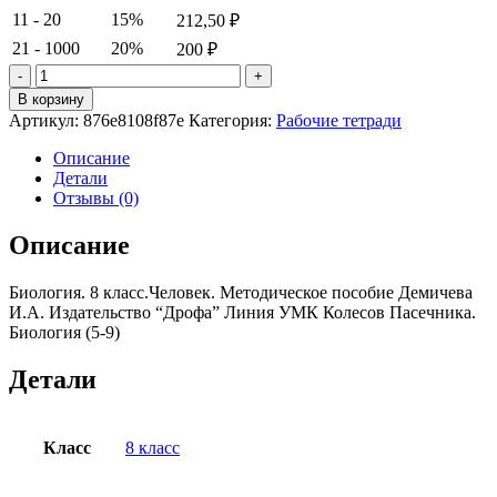
11 - 20
15%
212,50
₽
21 - 1000
20%
200
₽
Количество
товара
В корзину
Биология.
Артикул:
876e8108f87e
Категория:
Рабочие тетради
8
класс.Человек.
Описание
Методическое
Детали
пособие
Отзывы (0)
Колесов
Демичева
Описание
И.А.
Биология. 8 класс.Человек. Методическое пособие Демичева
И.А. Издательство “Дрофа” Линия УМК Колесов Пасечника.
Биология (5-9)
Детали
Класс
8 класс