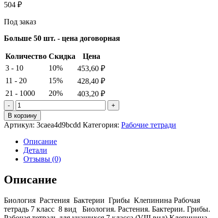
504
₽
Под заказ
Больше 50 шт. - цена договорная
Количество
Скидка
Цена
3 - 10
10%
453,60
₽
11 - 20
15%
428,40
₽
21 - 1000
20%
403,20
₽
Количество
товара
В корзину
Биология.
Артикул:
3caea4d9bcdd
Категория:
Рабочие тетради
Растения.
Бактерии.
Описание
Грибы.
Детали
Рабочая
Отзывы (0)
тетрадь
для
Описание
учащихся
7
Биология Растения Бактерии Грибы Клепинина Рабочая
класса
тетрадь 7 класс 8 вид Биология. Растения. Бактерии. Грибы.
(VIII
Рабочая тетрадь для учащихся 7 класса (VIII вид) Клепинина
вид)