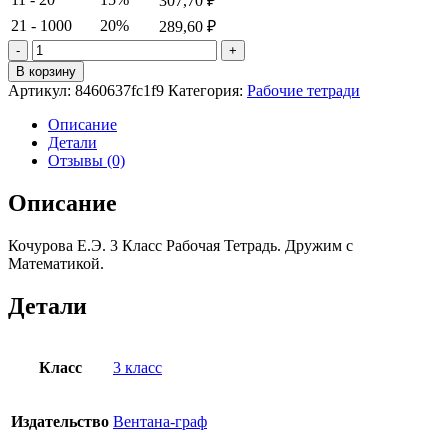
307,70
₽
21 - 1000
20%
289,60
₽
Количество
товара
В корзину
Дружим
Артикул:
8460637fc1f9
Категория:
Рабочие тетради
с
математикой.
Описание
3 класс.
Детали
Рабочая
Отзывы (0)
тетрадь.
Кочурова
Описание
Е.Э.
Кочурова Е.Э. 3 Класс Рабочая Тетрадь. Дружим с
Математикой.
Детали
Класс
3 класс
Издательство
Вентана-граф