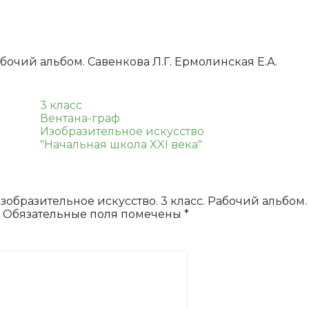
класс.
Рабочий
альбом.
Савенкова
Л.Г.
абочий альбом. Савенкова Л.Г. Ермолинская Е.А.
Ермолинская
Е.А.
3 класс
Вентана-граф
Изобразительное искусство
"Начальная школа XXI века"
Изобразительное искусство. 3 класс. Рабочий альбом.
Обязательные поля помечены
*