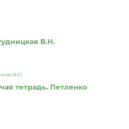
Рудницкая В.Н.
очая тетрадь. Петленко