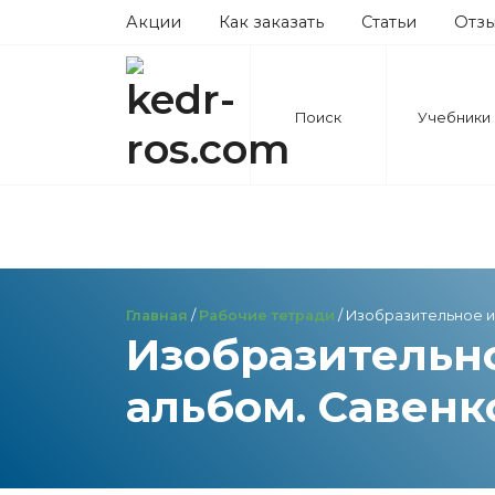
Акции
Как заказать
Статьи
Отз
Поиск
Учебники
Главная
/
Рабочие тетради
/ Изобразительное ис
Изобразительно
альбом. Савенко