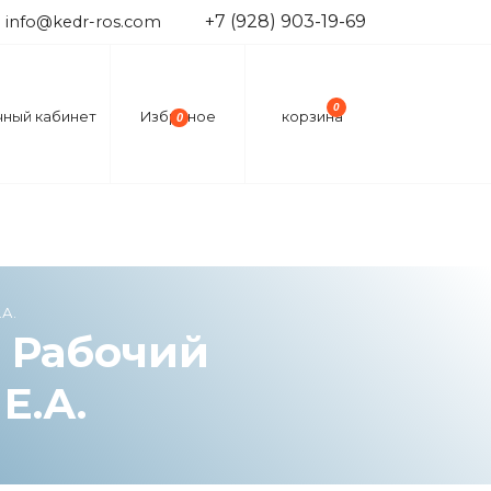
+7 (928) 903-19-69
info@kedr-ros.com
0
чный кабинет
Избраное
корзина
0
.А.
. Рабочий
Е.А.