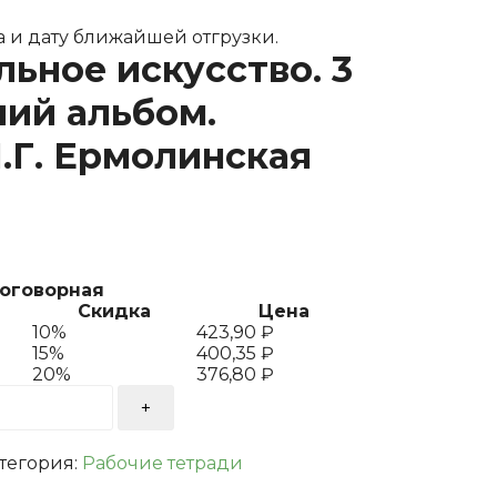
 и дату ближайшей отгрузки.
ьное искусство. 3
чий альбом.
.Г. Ермолинская
договорная
Скидка
Цена
10%
423,90
₽
15%
400,35
₽
20%
376,80
₽
тегория:
Рабочие тетради