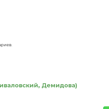
ариев.
риваловский, Демидова)