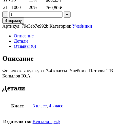
808,35
₽
21 - 1000
20%
760,80
₽
Количество
товара
В корзину
Физическая
Артикул:
79e3eb7e992b
Категория:
Учебники
культура.
3-
Описание
4
Детали
классы.
Отзывы (0)
Учебник.
Петрова
Описание
Т.В.
Копылов
Физическая культура. 3-4 классы. Учебник. Петрова Т.В.
Ю.А.
Копылов Ю.А.
Детали
Класс
3 класс
,
4 класс
Издательство
Вентана-граф