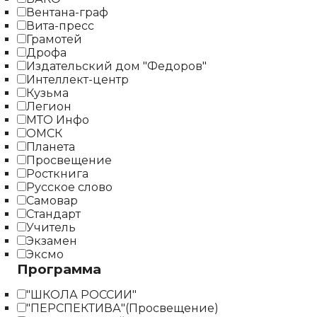
Вентана-граф
Вита-пресс
Грамотей
Дрофа
Издательский дом "Федоров"
Интеллект-центр
Кузьма
Легион
МТО Инфо
ОМСК
Планета
Просвещение
Росткнига
Русское слово
Самовар
Стандарт
Учитель
Экзамен
Эксмо
Программа
"ШКОЛА РОССИИ"
"ПЕРСПЕКТИВА"(Просвещение)