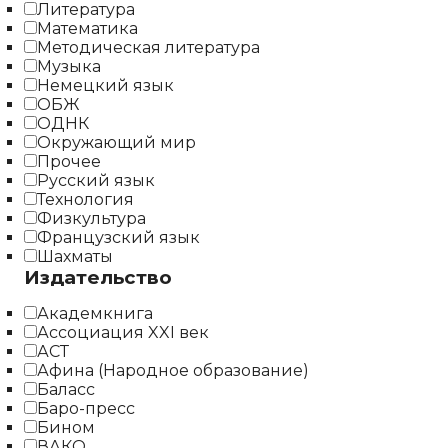
Литература
Математика
Методическая литература
Музыка
Немецкий язык
ОБЖ
ОДНК
Окружающий мир
Прочее
Русский язык
Технология
Физкультура
Французский язык
Шахматы
Издательство
Академкнига
Ассоциация XXI век
АСТ
Афина (Народное образование)
Баласс
Баро-пресс
Бином
ВАКО