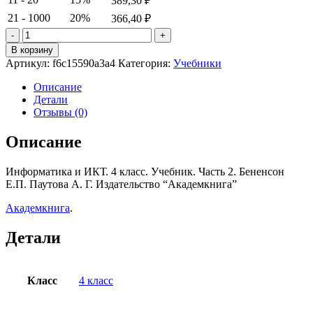
389,30
₽
21 - 1000
20%
366,40
₽
Количество
товара
В корзину
Информатика
Артикул:
f6c15590a3a4
Категория:
Учебники
и
ИКТ.
Описание
4
Детали
класс.
Отзывы (0)
Учебник.
Часть
Описание
2.
Бененсон
Информатика и ИКТ. 4 класс. Учебник. Часть 2. Бененсон
Е.П.
Е.П. Паутова А. Г. Издательство “Академкнига”
Паутова
А.
Академкнига
.
Г.
Детали
Класс
4 класс