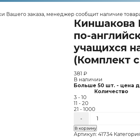
ки Вашего заказа, менеджер сообщит наличие товара
Киншакова 
по-английск
учащихся н
(Комплект с
381
₽
В наличии
Больше 50 шт. - цена 
Количество
3 - 10
11 - 20
21 - 1000
Количество
товара
Киншакова
В корзину
Поём
Артикул:
41734
Категори
и