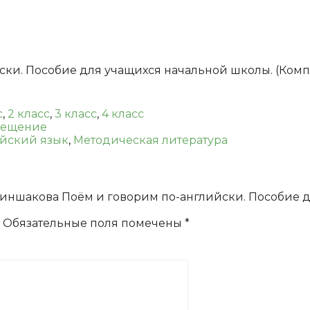
говорим
по-
английски.
Пособие
для
ки. Пособие для учащихся начальной школы. (Компл
учащихся
начальной
школы.
с
,
2 класс
,
3 класс
,
4 класс
(Комплект
вещение
с
йский язык
,
Методическая литература
CD)
 “Киншакова Поём и говорим по-английски. Пособие 
Обязательные поля помечены
*