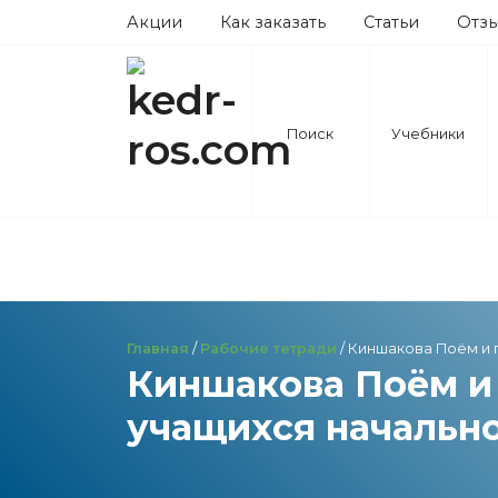
Акции
Как заказать
Статьи
Отз
Поиск
Учебники
Главная
/
Рабочие тетради
/ Киншакова Поём и 
Киншакова Поём и 
учащихся начально