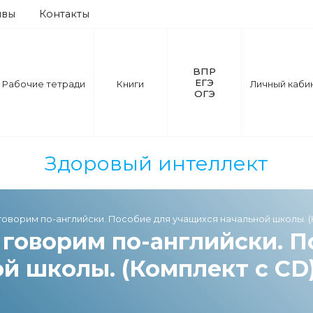
ывы
Контакты
ВПР
ЕГЭ
Рабочие тетради
Книги
Личный каби
ОГЭ
Здоровый интеллект
говорим по-английски. Пособие для учащихся начальной школы. (
говорим по-английски. П
й школы. (Комплект с CD