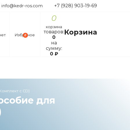
+7 (928) 903-19-69
info@kedr-ros.com
0
корзина
Корзина
товаров:
нет
Избраное
0
0
на
сумму:
0
₽
Комплект с CD)
особие для
)