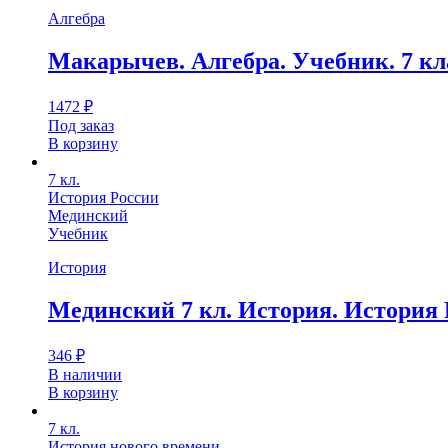
Алгебра
Макарычев. Алгебра. Учебник. 7 к
1472
₽
Под заказ
В корзину
7 кл.
История России
Мединский
Учебник
История
Мединский 7 кл. История. История
346
₽
В наличии
В корзину
7 кл.
История нового времени