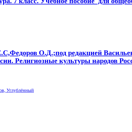
ура. 7 класс. Учебное пособие для обще
Е.С,Федоров О.Д.;под редакцией Василь
ссии. Религиозные культуры народов Ро