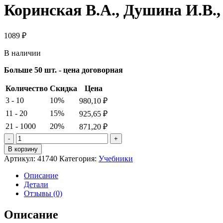
Коринская В.А., Душина И.В.,
1089
₽
В наличии
Больше 50 шт. - цена договорная
Количество
Скидка
Цена
3 - 10
10%
980,10
₽
11 - 20
15%
925,65
₽
21 - 1000
20%
871,20
₽
Количество
товара
В корзину
Коринская
Артикул:
41740
Категория:
Учебники
В.А.,
Душина
Описание
И.В.,
Детали
Щенев
Отзывы (0)
В.А.
География
Описание
7