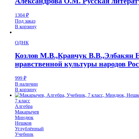
Александрова О.М. Русская литерат
1304
₽
Под заказ
В корзину
ОДНК
Козлов М.В.,Кравчук В.В.,Элбакян 
нравственной культуры народов Ро
999
₽
В наличии
В корзину
7 класс
Алгебра
Макарычев
Миндюк
Нешков
Углублённый
Учебник