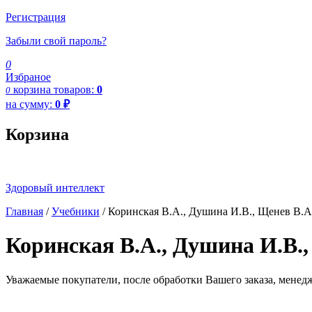
Регистрация
Забыли свой пароль?
0
Избраное
корзина
товаров:
0
0
на сумму:
0
₽
Корзина
Здоровый интеллект
Главная
/
Учебники
/ Коринская В.А., Душина И.В., Щенев В.А
Коринская В.А., Душина И.В.,
Уважаемые покупатели, после обработки Вашего заказа, менед