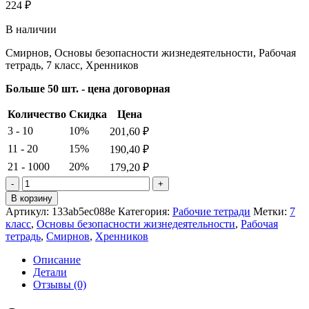
224
₽
В наличии
Смирнов, Основы безопасности жизнедеятельности, Рабочая
тетрадь, 7 класс, Хренников
Больше 50 шт. - цена договорная
Количество
Скидка
Цена
3 - 10
10%
201,60
₽
11 - 20
15%
190,40
₽
21 - 1000
20%
179,20
₽
Количество
товара
В корзину
Смирнов.
Артикул:
133ab5ec088e
Категория:
Рабочие тетради
Метки:
7
Основы
класс
,
Основы безопасности жизнедеятельности
,
Рабочая
безопасности
тетрадь
,
Смирнов
,
Хренников
жизнедеятельности.
Рабочая
Описание
тетрадь.
Детали
7
Отзывы (0)
класс.
Хренников