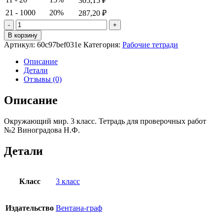
305,15
₽
21 - 1000
20%
287,20
₽
Количество
товара
В корзину
Окружающий
Артикул:
60c97bef031e
Категория:
Рабочие тетради
мир.
3
Описание
класс.
Детали
Тетрадь
Отзывы (0)
для
проверочных
Описание
работ
№2
Окружающий мир. 3 класс. Тетрадь для проверочных работ
Виноградова
№2 Виноградова Н.Ф.
Н.Ф.
Детали
Класс
3 класс
Издательство
Вентана-граф