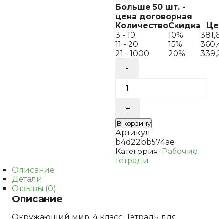
Больше 50 шт. -
цена договорная
Количество
Скидка
Це
3 - 10
10%
381,
11 - 20
15%
360
21 - 1000
20%
339
Количество
товара
Окружающий
мир.
4
класс.
Тетрадь
В корзину
для
Артикул:
проверочных
b4d22bb574ae
работ
Категория:
Рабочие
№1
тетради
Виноградова
Описание
Н.Ф.
Детали
Калинова
Отзывы (0)
Г.С.
Описание
Окружающий мир. 4 класс. Тетрадь для