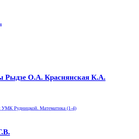
.
ы Рыдзе О.А. Краснянская К.А.
.В.