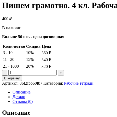
Пишем грамотно. 4 кл. Рабоч
400
₽
В наличии
Больше 50 шт. - цена договорная
Количество
Скидка
Цена
3 - 10
10%
360
₽
11 - 20
15%
340
₽
21 - 1000
20%
320
₽
Количество
товара
В корзину
Пишем
Артикул:
86f2fbb60fb7
Категория:
Рабочие тетради
грамотно.
4 кл.
Описание
Рабочая
Детали
тетрадь
Отзывы (0)
№1.
Кузнецова
Описание
М.И.