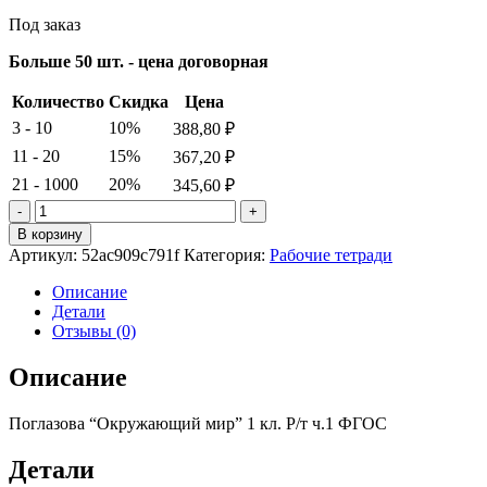
Под заказ
Больше 50 шт. - цена договорная
Количество
Скидка
Цена
3 - 10
10%
388,80
₽
11 - 20
15%
367,20
₽
21 - 1000
20%
345,60
₽
Количество
товара
В корзину
Поглазова
Артикул:
52ac909c791f
Категория:
Рабочие тетради
"Окружающий
мир"
Описание
1
Детали
кл.
Отзывы (0)
Р/
т
Описание
ч.1
ФГОС
Поглазова “Окружающий мир” 1 кл. Р/т ч.1 ФГОС
Детали