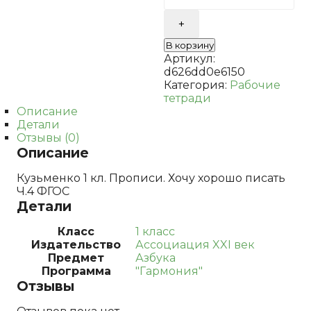
кл.
Прописи.
Хочу
В корзину
хорошо
Артикул:
писать
d626dd0e6150
Ч.4
Категория:
Рабочие
ФГОС
тетради
Описание
Детали
Отзывы (0)
Описание
Кузьменко 1 кл. Прописи. Хочу хорошо писать
Ч.4 ФГОС
Детали
Класс
1 класс
Издательство
Ассоциация XXI век
Предмет
Азбука
Программа
"Гармония"
Отзывы