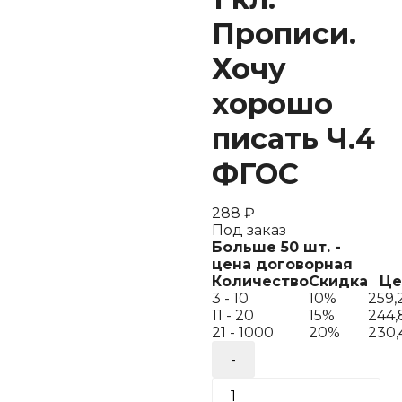
Прописи.
Хочу
хорошо
писать Ч.4
ФГОС
288
₽
Под заказ
Больше 50 шт. -
цена договорная
Количество
Скидка
Це
3 - 10
10%
259,
11 - 20
15%
244
21 - 1000
20%
230
Количество
товара
Кузьменко
1