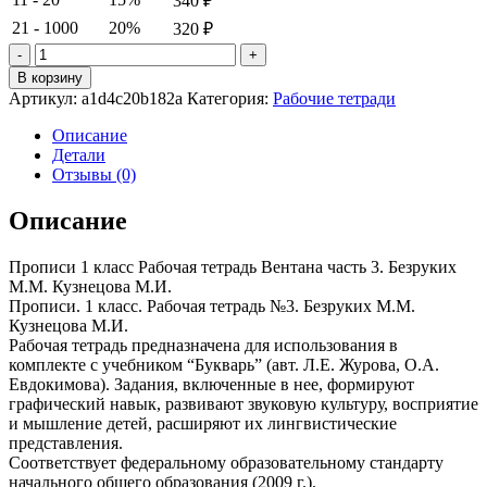
340
₽
21 - 1000
20%
320
₽
Количество
товара
В корзину
Прописи.
Артикул:
a1d4c20b182a
Категория:
Рабочие тетради
1 класс.
Рабочая
Описание
тетрадь
Детали
№3.
Отзывы (0)
Безруких
М.М.
Описание
Кузнецова
М.И.
Прописи 1 класс Рабочая тетрадь Вентана часть 3. Безруких
М.М. Кузнецова М.И.
Прописи. 1 класс. Рабочая тетрадь №3. Безруких М.М.
Кузнецова М.И.
Рабочая тетрадь предназначена для использования в
комплекте с учебником “Букварь” (авт. Л.Е. Журова, О.А.
Евдокимова). Задания, включенные в нее, формируют
графический навык, развивают звуковую культуру, восприятие
и мышление детей, расширяют их лингвистические
представления.
Соответствует федеральному образовательному стандарту
начального общего образования (2009 г.).