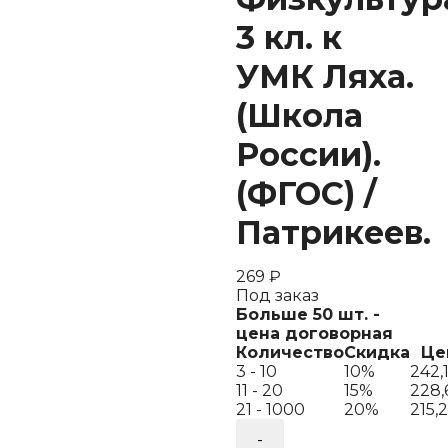
3 кл. к
УМК Ляха.
(Школа
России).
(ФГОС) /
Патрикеев.
269
₽
Под заказ
Больше 50 шт. -
цена договорная
Количество
Скидка
Це
3 - 10
10%
242,
11 - 20
15%
228,
21 - 1000
20%
215,
Количество
товара