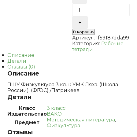
ПШУ
Физкультура
3
кл.
к
В корзину
УМК
Артикул:
1f59187dda99
Ляха.
Категория:
Рабочие
(Школа
тетради
России).
Описание
(ФГОС)
Детали
/
Отзывы (0)
Патрикеев.
Описание
ПШУ Физкультура 3 кл. к УМК Ляха. (Школа
России). (ФГОС) /Патрикеев.
Детали
Класс
3 класс
Издательство
ВАКО
Методическая литература
,
Предмет
Физкультура
Отзывы