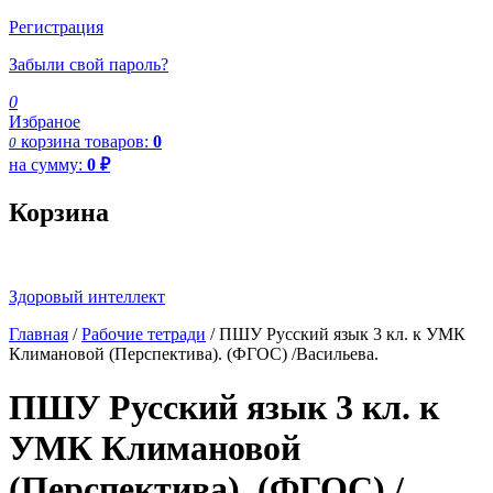
Регистрация
Забыли свой пароль?
0
Избраное
корзина
товаров:
0
0
на сумму:
0
₽
Корзина
Здоровый интеллект
Главная
/
Рабочие тетради
/ ПШУ Русский язык 3 кл. к УМК
Климановой (Перспектива). (ФГОС) /Васильева.
ПШУ Русский язык 3 кл. к
УМК Климановой
(Перспектива). (ФГОС) /