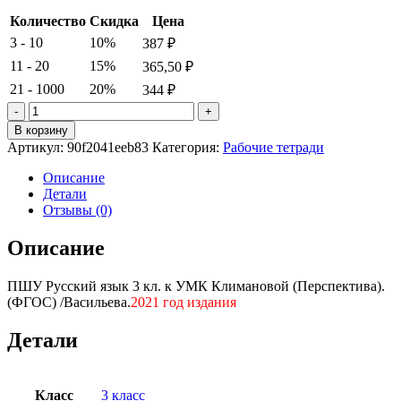
Количество
Скидка
Цена
3 - 10
10%
387
₽
11 - 20
15%
365,50
₽
21 - 1000
20%
344
₽
Количество
товара
В корзину
ПШУ
Артикул:
90f2041eeb83
Категория:
Рабочие тетради
Русский
язык
Описание
3
Детали
кл.
Отзывы (0)
к
УМК
Описание
Климановой
(Перспектива).
ПШУ Русский язык 3 кл. к УМК Климановой (Перспектива).
(ФГОС)
(ФГОС) /Васильева.
2021 год издания
/
Васильева.
Детали
Класс
3 класс