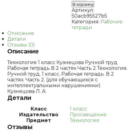
класс.
В корзину
Рабочая
Артикул:
тетрадь.
50acb95527b5
В
Категория:
Рабочие
2
тетради
частях.
Описание
Ч.
Детали
2.
Отзывы (0)
(для
Описание
обучающихся
с
Технология 1 класс Кузнецова Ручной труд
интеллектуальным
Рабочая тетрадь В 2 частях Часть 2 Технология.
нарушениями)
Ручной труд. 1 класс. Рабочая тетрадь. В 2
Кузнецова
частях. Часть 2. (для обучающихся с
Л.
интеллектуальными нарушениями)
А.
Кузнецова Л. А.
Детали
Класс
1 класс
Издательство
Просвещение
Предмет
Технология
Отзывы