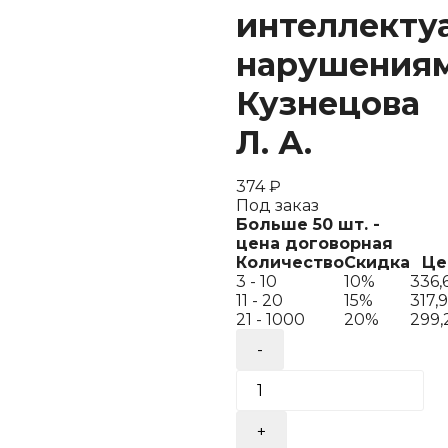
интеллекту
нарушения
Кузнецова
Л. А.
374
₽
Под заказ
Больше 50 шт. -
цена договорная
Количество
Скидка
Це
3 - 10
10%
336,
11 - 20
15%
317,
21 - 1000
20%
299
Количество
товара
Технология.
Ручной
труд.
1