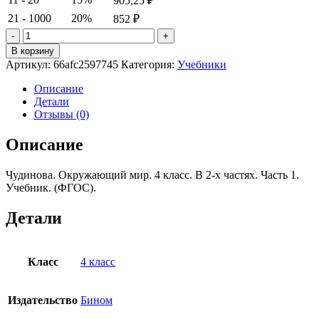
905,25
₽
21 - 1000
20%
852
₽
Количество
товара
В корзину
Чудинова.
Артикул:
66afc2597745
Категория:
Учебники
Окружающий
мир.
Описание
4
Детали
класс.
Отзывы (0)
В
2-
Описание
х
частях.
Чудинова. Окружающий мир. 4 класс. В 2-х частях. Часть 1.
Часть
Учебник. (ФГОС).
1.
Учебник.
(ФГОС).
Детали
Класс
4 класс
Издательство
Бином