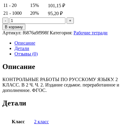
11 - 20
15%
101,15
₽
21 - 1000
20%
95,20
₽
Количество
товара
В корзину
УМКн.
Артикул:
f6876a9f998f
Категория:
Рабочие тетради
КОНТРОЛЬНЫЕ
РАБОТЫ
Описание
ПО
Детали
РУС.
Отзывы (0)
ЯЗЫКУ
2
Описание
КЛ.
Ч.2.
КОНТРОЛЬНЫЕ РАБОТЫ ПО РУССКОМУ ЯЗЫКУ. 2
ФГОС
КЛАСС. В 2 Ч. Ч. 2. Издание седьмое. переработанное и
дополненное. ФГОС.
Детали
Класс
2 класс