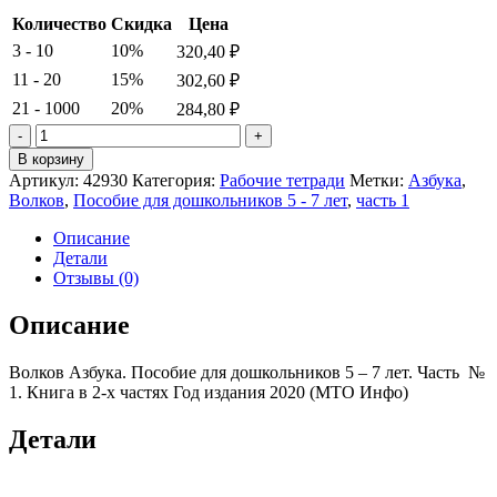
Количество
Скидка
Цена
3 - 10
10%
320,40
₽
11 - 20
15%
302,60
₽
21 - 1000
20%
284,80
₽
Количество
товара
В корзину
Волков,
Артикул:
42930
Категория:
Рабочие тетради
Метки:
Азбука
,
Азбука,
Волков
,
Пособие для дошкольников 5 - 7 лет
,
часть 1
Пособие
для
Описание
дошкольников
Детали
5
Отзывы (0)
-
7
Описание
лет,
Часть
Волков Азбука. Пособие для дошкольников 5 – 7 лет. Часть №
1
1. Книга в 2-х частях Год издания 2020 (МТО Инфо)
Детали