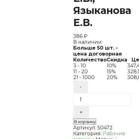
Языканова
Е.В.
386
₽
В наличии
Больше 50 шт. -
цена договорная
Количество
Скидка
Це
3 - 10
10%
347,
11 - 20
15%
328,
21 - 1000
20%
308
Количество
товара
ВПР.
ФИОКО.
СТАТГРАД.
Литературное
чтение.
В корзину
4
Артикул:
50472
класс.
Категория:
Рабочие
15