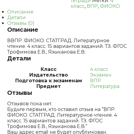
тетради
Метки:
4
вариантов
класс
,
ВПР
,
ФИОКО
заданий.
Описание
ТЗ.
Детали
ФГОС
Отзывы (0)
Трофимова
Описание
Е.В.,
Языканова
ВВПР. ФИОКО. СТАТГРАД. Литературное
Е.В.
чтение. 4 класс. 15 вариантов заданий. ТЗ. ФГОС
Трофимова Е.В., Языканова Е.В.
Детали
Класс
4 класс
Издательство
Экзамен
Подготовка к экзаменам
ВПР
Предмет
Литература
Отзывы
Отзывов пока нет.
Будьте первым, кто оставил отзыв на “ВПР.
ФИОКО. СТАТГРАД. Литературное чтение. 4
класс. 15 вариантов заданий. ТЗ. ФГОС
Трофимова Е.В., Языканова Е.В.”
Ваш адрес email не будет опубликован.