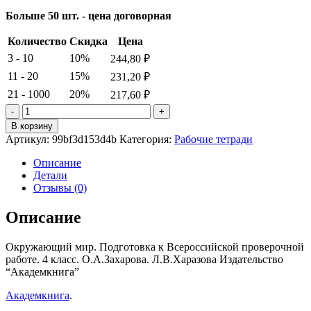
Больше 50 шт. - цена договорная
Количество
Скидка
Цена
3 - 10
10%
244,80
₽
11 - 20
15%
231,20
₽
21 - 1000
20%
217,60
₽
Количество
товара
В корзину
Окружающий
Артикул:
99bf3d153d4b
Категория:
Рабочие тетради
мир.
Подготовка
Описание
к
Детали
Всероссийской
Отзывы (0)
проверочной
работе.
Описание
4
класс.
Окружающий мир. Подготовка к Всероссийской проверочной
О.А.Захарова.
работе. 4 класс. О.А.Захарова. Л.В.Харазова Издательство
Л.В.Харазова
“Академкнига”
Академкнига
.