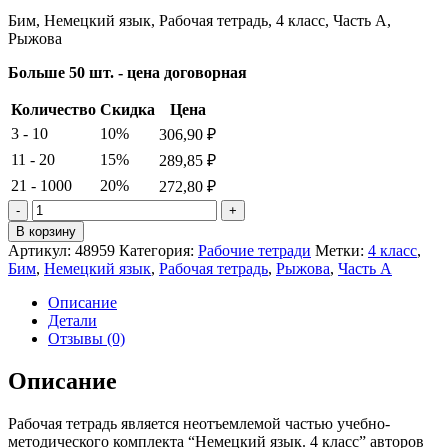
Бим, Немецкий язык, Рабочая тетрадь, 4 класс, Часть А,
Рыжова
Больше 50 шт. - цена договорная
Количество
Скидка
Цена
3 - 10
10%
306,90
₽
11 - 20
15%
289,85
₽
21 - 1000
20%
272,80
₽
Количество
товара
В корзину
Бим.
Артикул:
48959
Категория:
Рабочие тетради
Метки:
4 класс
,
Немецкий
Бим
,
Немецкий язык
,
Рабочая тетрадь
,
Рыжова
,
Часть А
язык.
Рабочая
Описание
тетрадь.
Детали
4
Отзывы (0)
класс.
Часть
Описание
А.
Рыжова
Рабочая тетрадь является неотъемлемой частью учебно-
методического комплекта “Немецкий язык. 4 класс” авторов