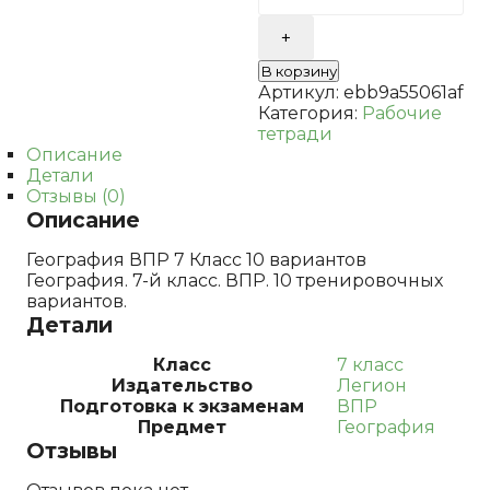
й
класс.
ВПР.
В корзину
10
Артикул:
ebb9a55061af
тренировочных
Категория:
Рабочие
вариантов.
тетради
Эртель
Описание
А.Б.
Детали
Отзывы (0)
Описание
География ВПР 7 Класс 10 вариантов
География. 7-й класс. ВПР. 10 тренировочных
вариантов.
Детали
Класс
7 класс
Издательство
Легион
Подготовка к экзаменам
ВПР
Предмет
География
Отзывы