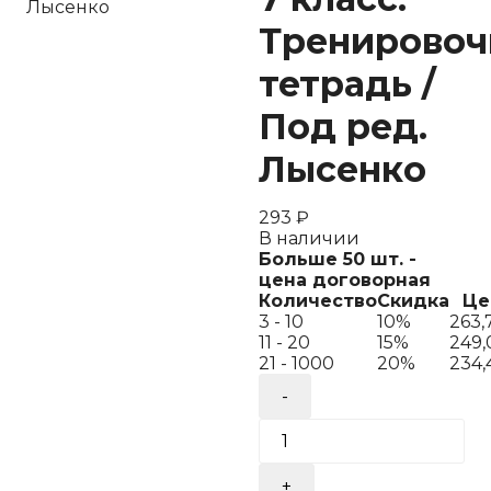
Лысенко
Тренировоч
тетрадь /
Под ред.
Лысенко
293
₽
В наличии
Больше 50 шт. -
цена договорная
Количество
Скидка
Це
3 - 10
10%
263,
11 - 20
15%
249,
21 - 1000
20%
234
Количество
товара
Геометрия.
7
класс.
Тренировочная