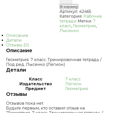
тетрадь
В корзину
/
Артикул:
42465
Под
Категория:
Рабочие
ред.
тетради
Метки:
7
Лысенко
класс
,
Геометрия
,
Лысенко
Описание
Детали
Отзывы (0)
Описание
Геометрия. 7 класс. Тренировочная тетрадь /
Под ред. Лысенко (Легион)
Детали
Класс
7 класс
Издательство
Легион
Предмет
Геометрия
Отзывы
Отзывов пока нет.
Будьте первым, кто оставил отзыв на
“Геометрия. 7 класс. Тренировочная тетрадь /