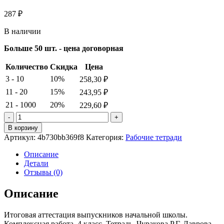
287
₽
В наличии
Больше 50 шт. - цена договорная
Количество
Скидка
Цена
3 - 10
10%
258,30
₽
11 - 20
15%
243,95
₽
21 - 1000
20%
229,60
₽
Количество
товара
В корзину
Итоговая
Артикул:
4b730bb369f8
Категория:
Рабочие тетради
аттестация
выпускников
Описание
начальной
Детали
школы.
Отзывы (0)
Комплексная
работа.
Описание
4
класс.
Итоговая аттестация выпускников начальной школы.
Тетрадь.
Комплексная работа. 4 класс. Тетрадь. Чуракова Р.Г. Лаврова
Чуракова