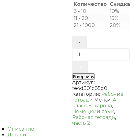
Количество
Скидка
Ц
3 - 10
10%
4
11 - 20
15%
4
21 - 1000
20%
3
Количество
товара
Захарова.
Немецкий
язык.
Рабочая
тетрадь.
В корзину
4
Артикул:
класс.
fe4d301c85d0
Часть
Категория:
Рабочие
2
тетради
Метки:
4
класс
,
Захарова
,
Немецкий язык
,
Рабочая тетрадь
,
часть 2
Описание
Детали