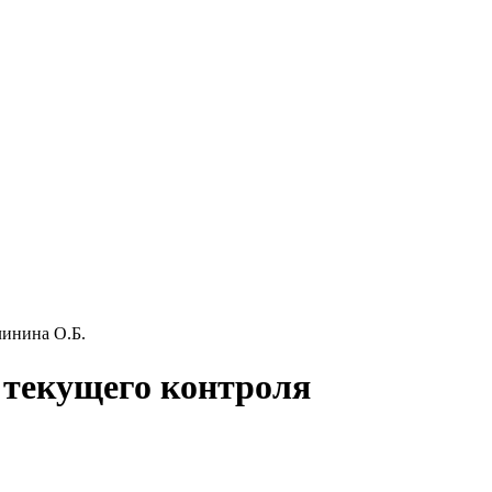
линина О.Б.
я текущего контроля