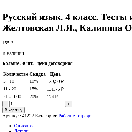
Русский язык. 4 класс. Тесты
Желтовская Л.Я., Калинина О
155
₽
В наличии
Больше 50 шт. - цена договорная
Количество
Скидка
Цена
3 - 10
10%
139,50
₽
11 - 20
15%
131,75
₽
21 - 1000
20%
124
₽
Количество
товара
В корзину
Русский
Артикул:
41222
Категория:
Рабочие тетради
язык.
4
Описание
класс.
Детали