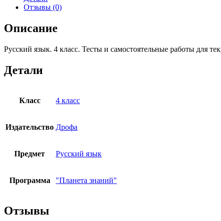
Тесты
Отзывы (0)
и
самостоятельные
Описание
работы
для
Русский язык. 4 класс. Тесты и самостоятельные работы для т
текущего
контроля
Желтовская
Детали
Л.Я.,
Калинина
О.Б.
Класс
4 класс
Издательство
Дрофа
Предмет
Русский язык
Программа
"Планета знаний"
Отзывы