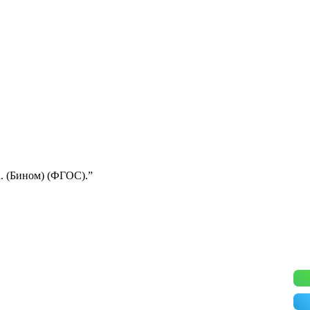
а. (Бином) (ФГОС).”