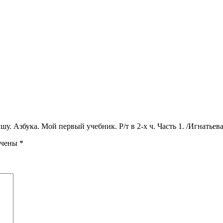
у. Азбука. Мой первый учебник. Р/т в 2-х ч. Часть 1. /Игнатьев
ечены
*