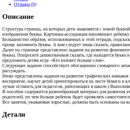
Азбука.
Отзывы (0)
Мой
первый
Описание
учебник.
Р/
Структура страниц, на которых дети знакомятся с новой букво
т
изображения буквы. Картинка-ассоциация напоминает ребенку 
в
Большинство образов, использованных в этой тетради, подсказ
2-
проще запомнить буквы. А вам следует лишь сказать, правильно
х
Далее на странице представлено задание на развитие фонематич
ч.
буква). Попросите дошкольников сказать, где находится буква в 
Часть
предложить детям игру «Кто назовет больше слов».
1.
Следующее задание способствует обогащению словарного запас
/
рассуждать.
Игнатьева.
Ниже представлены задания на развитие графических навыков 
(Бином)
восприятие, научат детей ориентироваться на листе бумаги в к
(ФГОС).
лучше оставить для педагогов, работающих в школе.) Выполняя
В пособии содержится разнообразный материал для развития у
родителей, но чем больше ребенок будет проявлять самостоятел
Все занятия, уважаемые взрослые, должны быть основаны на в
Детали