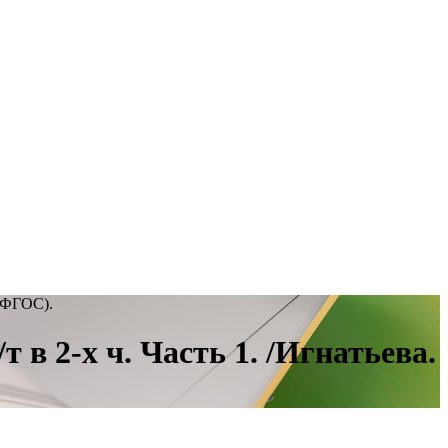
 (ФГОС).
в 2-х ч. Часть 1. /Игнатьева.