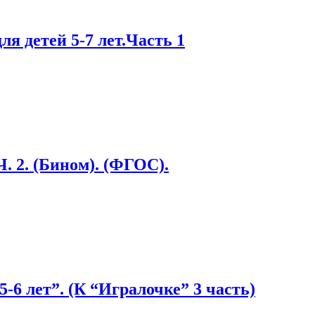
я детей 5-7 лет.Часть 1
Ч. 2. (Бином). (ФГОС).
 лет”. (К “Игралочке” 3 часть)