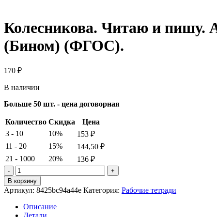
Колесникова. Читаю и пишу. Аз
(Бином) (ФГОС).
170
₽
В наличии
Больше 50 шт. - цена договорная
Количество
Скидка
Цена
3 - 10
10%
153
₽
11 - 20
15%
144,50
₽
21 - 1000
20%
136
₽
Количество
товара
В корзину
Колесникова.
Артикул:
8425bc94a44e
Категория:
Рабочие тетради
Читаю
и
Описание
пишу.
Детали