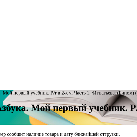
 Мой первый учебник. Р/т в 2-х ч. Часть 1. /Игнатьева. (Бином)
бука. Мой первый учебник. Р/т 
жер сообщит наличие товара и дату ближайшей отгрузки.