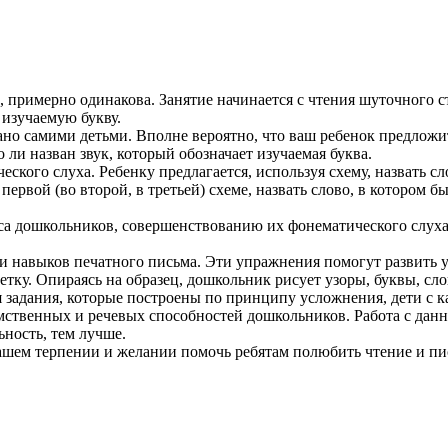
й, примерно одинакова. Занятие начинается с чтения шуточного 
изучаемую букву.
ано самими детьми. Вполне вероятно, что ваш ребенок предложит
 ли назван звук, который обозначает изучаемая буква.
еского слуха. Ребенку предлагается, используя схему, назвать с
первой (во второй, в третьей) схеме, назвать слово, в котором б
а дошкольников, совершенствованию их фонематического слуха,
и навыков печатного письма. Эти упражнения помогут развить 
летку. Опираясь на образец, дошкольник рисует узоры, буквы, с
 задания, которые построены по принципу усложнения, дети с ка
мственных и речевых способностей дошкольников. Работа с данн
ьность, тем лучше.
ашем терпении и желании помочь ребятам полюбить чтение и пис