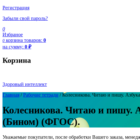
Регистрация
Забыли свой пароль?
0
Избраное
корзина
товаров:
0
0
на сумму:
0
₽
Корзина
Здоровый интеллект
Главная
/
Рабочие тетради
/ Колесникова. Читаю и пишу. Азбука.
Колесникова. Читаю и пишу. Аз
(Бином) (ФГОС).
Уважаемые покупатели, после обработки Вашего заказа, менед