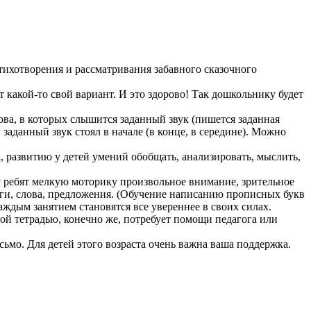
стихотворения и рассматривания забавного сказочного
 какой-то свой вариант. И это здорово! Так дошкольнику будет
лова, в которых слышится заданный звук (пишется заданная
ы заданный звук стоял в начале (в конце, в середине). Можно
 развитию у детей умений обобщать, анализировать, мыслить,
у ребят мелкую моторику произвольное внимание, зрительное
логи, слова, предложения. (Обучение написанию прописных букв
ждым занятием становятся все увереннее в своих силах.
ой тетрадью, конечно же, потребует помощи педагога или
ьмо. Для детей этого возраста очень важна ваша поддержка.