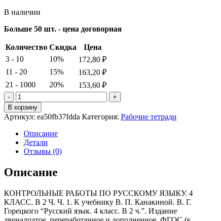
В наличии
Больше 50 шт. - цена договорная
Количество
Скидка
Цена
3 - 10
10%
172,80
₽
11 - 20
15%
163,20
₽
21 - 1000
20%
153,60
₽
Количество
товара
В корзину
УМКн.
Артикул:
ea50fb37fdda
Категория:
Рабочие тетради
КОНТРОЛЬНЫЕ
РАБОТЫ
Описание
ПО
Детали
РУС.
Отзывы (0)
ЯЗЫКУ
4
Описание
КЛ.КАНАКИНА.ГОРЕЦКИЙ.
Ч.1.
КОНТРОЛЬНЫЕ РАБОТЫ ПО РУССКОМУ ЯЗЫКУ. 4
ФГОС
КЛАСС. В 2 Ч. Ч. 1. К учебнику В. П. Канакиной. В. Г.
Горецкого “Русский язык. 4 класс. В 2 ч.”. Издание
двенадцатое. переработанное и дополненное. ФГОС (к