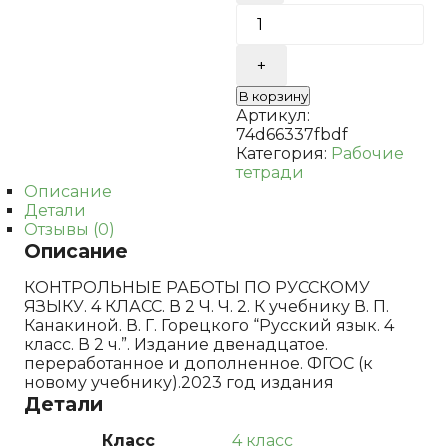
УМКн.
КОНТРОЛЬНЫЕ
РАБОТЫ
ПО
РУС.
В корзину
ЯЗЫКУ
Артикул:
4
74d66337fbdf
КЛ.КАНАКИНА.ГОР
Категория:
Рабочие
Ч.2.
тетради
ФГОС
Описание
Детали
Отзывы (0)
Описание
КОНТРОЛЬНЫЕ РАБОТЫ ПО РУССКОМУ
ЯЗЫКУ. 4 КЛАСС. В 2 Ч. Ч. 2. К учебнику В. П.
Канакиной. В. Г. Горецкого “Русский язык. 4
класс. В 2 ч.”. Издание двенадцатое.
переработанное и дополненное. ФГОС (к
новому учебнику).2023 год издания
Детали
Класс
4 класс