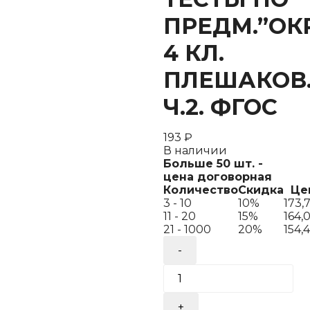
ПРЕДМ.”ОК
4 КЛ.
ПЛЕШАКОВ
Ч.2. ФГОС
193
₽
В наличии
Больше 50 шт. -
цена договорная
Количество
Скидка
Це
3 - 10
10%
173,
11 - 20
15%
164,
21 - 1000
20%
154,
Количество
товара
УМКн.
ТЕСТЫ
ПО
ПРЕДМ."ОКР.МИР"