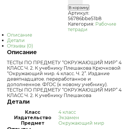
4
В корзину
КЛ.
Артикул:
ПЛЕШАКОВ.
56786bbe51b8
Ч.2.
Категория:
Рабочие
ФГОС
тетради
Описание
Детали
Отзывы (0)
Описание
ТЕСТЫ ПО ПРЕДМЕТУ “ОКРУЖАЮЩИЙ МИР” 4
КЛАСС Ч. 2. К учебнику Плешакова Крючковой
“Окружающий мир. 4 класс. Ч. 2”. Издание
девятнадцатое. переработанное и
дополненное. ФГОС (к новому учебнику).
ТЕСТЫ ПО ПРЕДМЕТУ “ОКРУЖАЮЩИЙ МИР” 4
КЛАСС Ч. 2. К учебнику Плешакова
Детали
Класс
4 класс
Издательство
Экзамен
Предмет
Окружающий мир