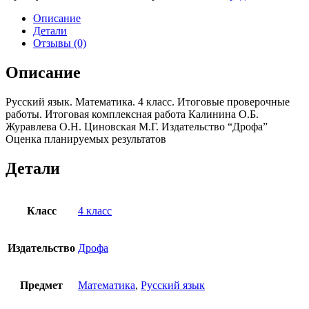
язык.
Математика.
Описание
4
Детали
класс.
Отзывы (0)
Итоговые
проверочные
Описание
работы.
Итоговая
Русский язык. Математика. 4 класс. Итоговые проверочные
комплексная
работы. Итоговая комплексная работа Калинина О.Б.
работа
Журавлева О.Н. Циновская М.Г. Издательство “Дрофа”
Калинина
Оценка планируемых результатов
О.Б.
Журавлева
О.Н.
Детали
Циновская
М.Г.
Класс
4 класс
Издательство
Дрофа
Предмет
Математика
,
Русский язык